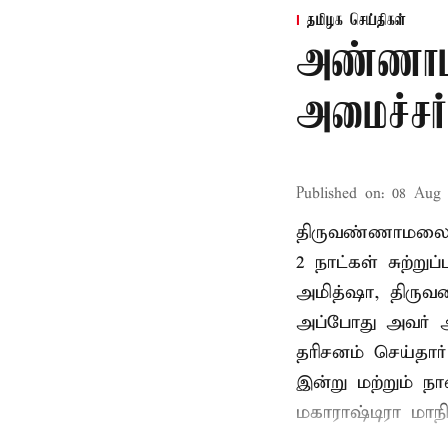
தமிழக செய்திகள்
அண்ணாம
அமைச்சர்
Published on
:
08 Aug 
திருவண்ணாமலை
2 நாட்கள் சுற்
அமித்ஷா, திரு
அப்போது அவர் 
தரிசனம் செய்தார
இன்று மற்றும் ந
மகாராஷ்டிரா மாநில