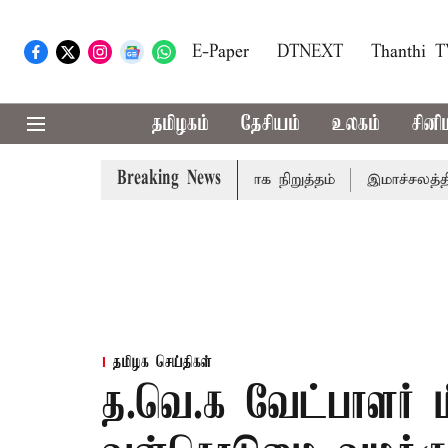
E-Paper
DTNEXT
Thanthi 
தமிழகம்
தேசியம்
உலகம்
சினி
Breaking News
அமர்நாத் யாத்திரை தற்காலிகமாக நிறுத்தம்
இமாச்சலத்தில் பே
தமிழக செய்திகள்
த.வெ.க வேட்பாளர் ம