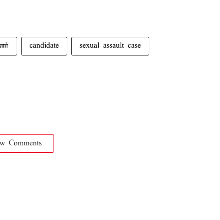
ளர்
candidate
sexual assault case
ow Comments