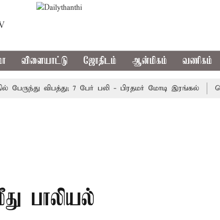
TV
மா
விளையாட்டு
ஜோதிடம்
ஆன்மிகம்
வணிகம்
ருந்து விபத்து; 7 பேர் பலி - பிரதமர் மோடி இரங்கல்
தொகுத
ீது பாலியல்