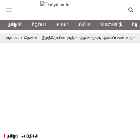
தமிழகம்
தேசியம்
உலகம்
சினிமா
விளையாட்டு
ஜோத
 கூட்டநெரிசல்: இறந்தோரின் குடும்பத்தினருக்கு அரசுப்பணி வழக்கு; வரும் 
தமிழக செய்திகள்