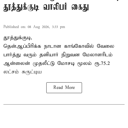
தூத்துக்குடி வாலிபர் கைது
Published on
:
08 Aug 2026, 3:33 pm
தூத்துக்குடி,
தென்ஆப்பிரிக்க நாடான
காங்கோ
வில் வேலை
பார்த்து வரும் தனியார் நிறுவன மேலாளரிடம்
ஆன்லைன் முதலீட்டு மோசடி மூலம் ரூ.75.2
லட்சம் சுருட்டிய
Read More