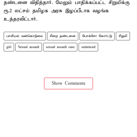
தண்டனை விதித்தார். மேலும் பாதிக்கப்பட்ட சிறுமிக்கு
ரூ.2 லட்சம் தமிழக அரசு இழப்பீடாக வழங்க
உத்தரவிட்டார்.
பாலியல் வன்கொடுமை
சிறை தண்டனை
போக்சோ கோர்ட்டு
சிறுமி
girl
Sexual assault
sexual assault case
sentenced
Show Comments