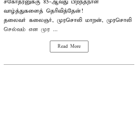
சகோதரனுக்கு 85-ஆவது பிறந்தநாள்
வாழ்த்துகளைத் தெரிவித்தேன்!
தலைவர் கலைஞர், முரசொலி மாறன், முரசொலி
செல்வம் என முர ...
Read More