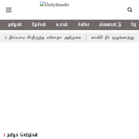
தமிழகம்
தேசியம்
உலகம்
சினிமா
விளையாட்டு
ஜோத
ப்பாய சீர்திருத்த மசோதா அறிமுகம்
காவிரி நீர் ஒழுங்காற்று குழு ந
தமிழக செய்திகள்