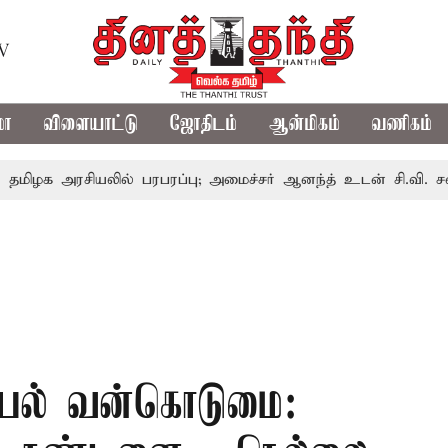
TV
மா
விளையாட்டு
ஜோதிடம்
ஆன்மிகம்
வணிகம்
ரசியலில் பரபரப்பு; அமைச்சர் ஆனந்த் உடன் சி.வி. சண்முகம், 
லியல் வன்கொடுமை: