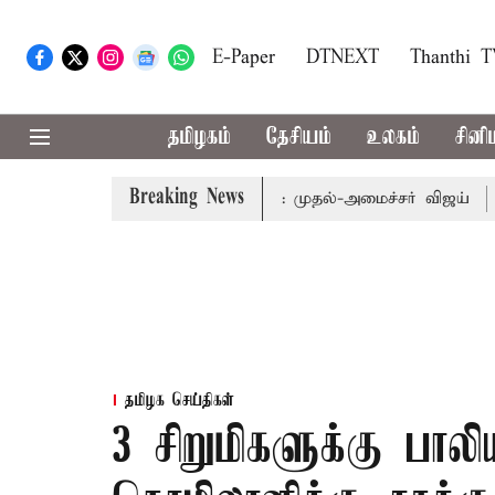
E-Paper
DTNEXT
Thanthi 
தமிழகம்
தேசியம்
உலகம்
சினி
Breaking News
 கூடிய வேளாண் பட்ஜெட்: முதல்-அமைச்சர் விஜய்
தமிழக அ
தமிழக செய்திகள்
3 சிறுமிகளுக்கு பா