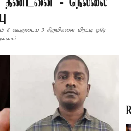
்கு தண்டனை - நெல்லை
பு
ும் 8 வயதுடைய 3 சிறுமிகளை மிரட்டி ஒரே
ள்ளார்.
R