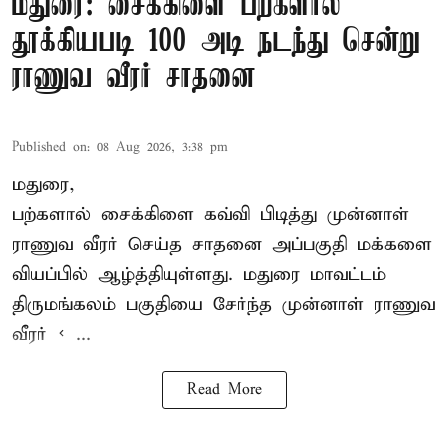
மதுரை: சைக்கிளை பற்களால்
தூக்கியபடி 100 அடி நடந்து சென்று
ராணுவ வீரர் சாதனை
Published on
:
08 Aug 2026, 3:38 pm
மதுரை,
பற்களால் சைக்கிளை கவ்வி பிடித்து முன்னாள்
ராணுவ வீரர் செய்த சாதனை அப்பகுதி மக்களை
வியப்பில் ஆழ்த்தியுள்ளது. மதுரை மாவட்டம்
திருமங்கலம் பகுதியை சேர்ந்த
முன்னாள் ராணுவ
வீரர் < ...
Read More