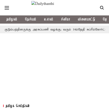
தமிழகம்
தேசியம்
உலகம்
சினிமா
விளையாட்டு
ஜோத
ம்பத்தினருக்கு அரசுப்பணி வழக்கு; வரும் 14ம்தேதி சுப்ரீம்கோர்ட்டில் வி
தமிழக செய்திகள்