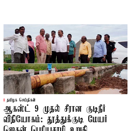
தமிழக செய்திகள்
ஆகஸ்ட் 9 முதல் சீரான குடிநீர்
விநியோகம்: தூத்துக்குடி மேயர்
ஜெகன் பெரியசாமி உறுதி