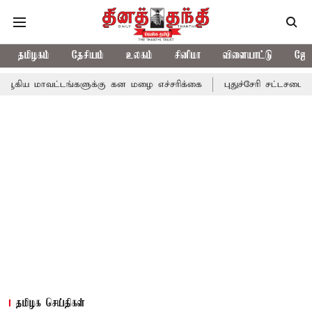
தமிழகம்
தேசியம்
உலகம்
சினிமா
விளையாட்டு
ஜோத
்டங்களுக்கு கன மழை எச்சரிக்கை
புதுச்சேரி சட்டசபையில் வரும் 24
தமிழக செய்திகள்