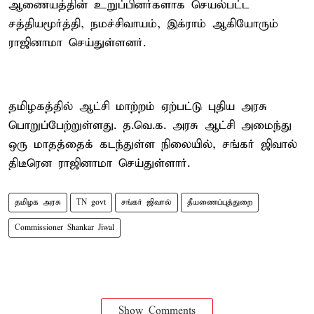
ஆணையத்தின் உறுப்பினர்களாக செயல்பட்ட
சத்தியமூர்த்தி, நமச்சிவாயம், இக்ராம் ஆகியோரும்
ராஜினாமா செய்துள்ளனர்.
தமிழகத்தில் ஆட்சி மாற்றம் ஏற்பட்டு புதிய அரசு
பொறுப்பேற்றுள்ளது. த.வெ.க. அரசு ஆட்சி அமைந்து
ஒரு மாதத்தைக் கடந்துள்ள நிலையில், சங்கர் ஜிவால்
திடீரென ராஜினாமா செய்துள்ளார்.
தமிழக அரசு
TN govt
சங்கர் ஜிவால்
தீயணைப்புத்துறை
Commissioner Shankar Jiwal
Show Comments