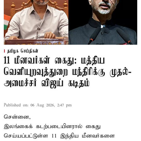
தமிழக செய்திகள்
11 மீனவர்கள் கைது: மத்திய
வெளியுறவுத்துறை மந்திரிக்கு முதல்-
அமைச்சர் விஜய் கடிதம்
Published on
:
06 Aug 2026, 2:47 pm
சென்னை,
இலங்கைக் கடற்படையினரால் கைது
செய்யப்பட்டுள்ள 11 இந்திய மீனவர்களை