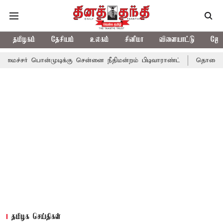
தமிழகம்
தேசியம்
உலகம்
சினிமா
விளையாட்டு
ஜோத
ன்முடிக்கு சென்னை நீதிமன்றம் பிடிவாராண்ட்
தொலைநோக்கு பார்வை
தமிழக செய்திகள்