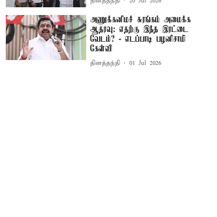
தினத்தந்தி
20 Jul 2026
அணுக்கனிமச் சுரங்கம் அமைக்க
ஆதரவு: எதற்கு இந்த இரட்டை
வேடம்? - எடப்பாடி பழனிசாமி
கேள்வி
தினத்தந்தி
01 Jul 2026