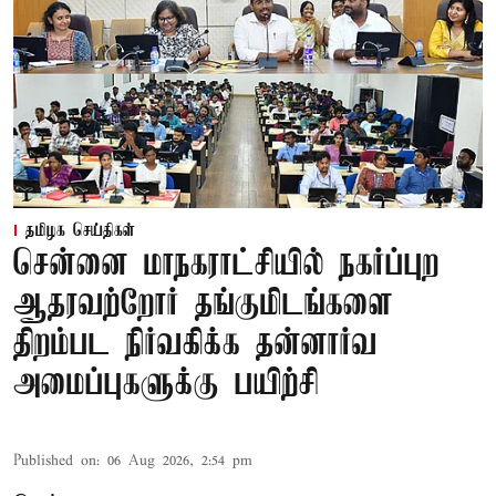
தமிழக செய்திகள்
சென்னை மாநகராட்சியில் நகர்ப்புற
ஆதரவற்றோர் தங்குமிடங்களை
திறம்பட நிர்வகிக்க தன்னார்வ
அமைப்புகளுக்கு பயிற்சி
Published on
:
06 Aug 2026, 2:54 pm