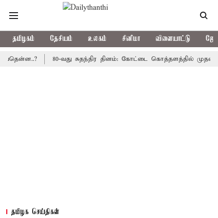
தமிழகம்
தேசியம்
உலகம்
சினிமா
விளையாட்டு
ஜோத
்ன..?
80-வது சுதந்திர தினம்: கோட்டை கொத்தளத்தில் முதல் முறையா
தமிழக செய்திகள்