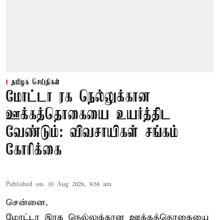
தமிழக செய்திகள்
மோட்டா ரக நெல்லுக்கான
ஊக்கத்தொகையை உயர்த்திட
வேண்டும்: விவசாயிகள் சங்கம்
கோரிக்கை
Published on
:
10 Aug 2026, 9:56 am
சென்னை,
மோட்டா இரக நெல்லுக்கான ஊக்கத்தொகையை