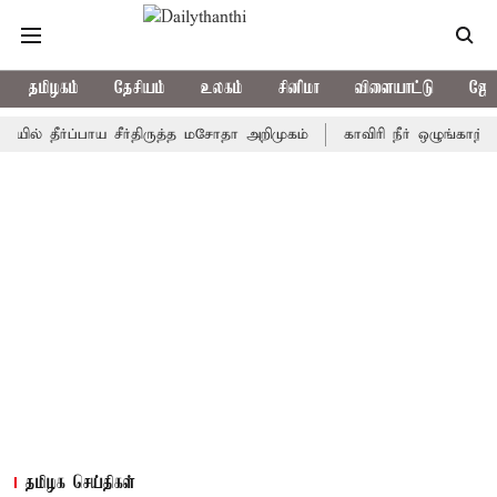
தமிழகம்
தேசியம்
உலகம்
சினிமா
விளையாட்டு
ஜோத
ீர்ப்பாய சீர்திருத்த மசோதா அறிமுகம்
காவிரி நீர் ஒழுங்காற்று குழு
தமிழக செய்திகள்