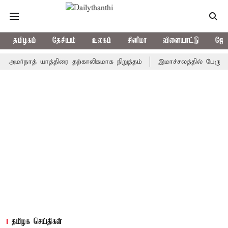
தமிழகம்
தேசியம்
உலகம்
சினிமா
விளையாட்டு
ஜோத
நாத் யாத்திரை தற்காலிகமாக நிறுத்தம்
இமாச்சலத்தில் பேருந்து விபத்
தமிழக செய்திகள்