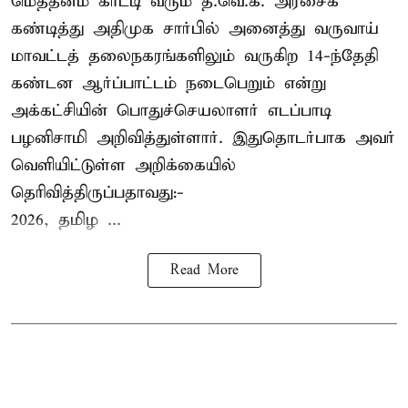
மெத்தனம் காட்டி வரும் த.வெ.க. அரசைக்
கண்டித்து அதிமுக சார்பில் அனைத்து வருவாய்
மாவட்டத் தலைநகரங்களிலும் வருகிற 14-ந்தேதி
கண்டன ஆர்ப்பாட்டம் நடைபெறும் என்று
அக்கட்சியின் பொதுச்செயலாளர் எடப்பாடி
பழனிசாமி அறிவித்துள்ளார். இதுதொடர்பாக அவர்
வெளியிட்டுள்ள அறிக்கையில்
தெரிவித்திருப்பதாவது:-
2026, தமிழ ...
Read More