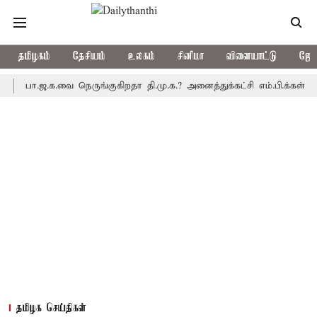
தமிழகம்
தேசியம்
உலகம்
சினிமா
விளையாட்டு
ஜோத
ா.ஜ.க.வை நெருங்குகிறதா தி.மு.க.? அனைத்துக்கட்சி எம்.பி.க்கள் கூட்டத
தமிழக செய்திகள்