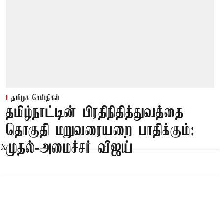
தமிழக செய்திகள்
தமிழ்நாட்டின் பிரதிநிதித்துவத்தை
தொகுதி மறுவரையறை பாதிக்கும்:
முதல்-அமைச்சர் விஜய்
X
Published on
:
08 Aug 2026, 3:59 pm
சென்னை,
முதல்-அமைச்சர் விஜய் தலைமையில்