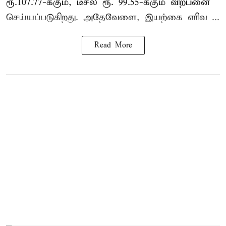
ரூ.107.77-க்கும், டீசல் ரூ. 99.55-க்கும் விற்பனை
செய்யப்படுகிறது. அதேவேளை, இயற்கை எரிவ ...
Read More