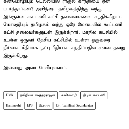
கனிமொழியும் டெல்லியில் ராகுல் காந்தியை ஏன்
பார்த்தார்கள்? அமித்ஷா தமிழகத்திற்கு வந்து
இங்குள்ள கூட்டணி கட்சி தலைவர்களை சந்திக்கிறார்.
மோடிஜியும் தமிழகம் வந்து ஓரே மேடையில் கூட்டணி
கட்சி தலைவர்களுடன் இருக்கிறார். மாநில கட்சியில்
உள்ள ஒருவர் தேசிய கட்சியில் உள்ள ஒருவரை
நிர்வாக ரீதியாக நட்பு ரீதியாக சந்திப்பதில் என்ன தவறு
இருக்கிறது.
இவ்வாறு அவர் பேசியுள்ளார்.
DMK
தமிழிசை சவுந்தரராஜன்
கனிமொழி
திமுக கூட்டணி
Kanimozhi
EPS
இபிஎஸ்
Dr. Tamilisai Soundarajan