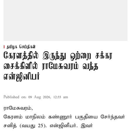
தமிழக செய்திகள்
கேரளத்தில் இருந்து ஒற்றை சக்கர
சைக்கிளில் ராமேசுவரம் வந்த
என்ஜினீயர்
Published on
:
09 Aug 2026, 12:55 am
ராமேசுவரம்,
கேரளம் மாநிலம் கண்ணூர் பகுதியை சேர்ந்தவர்
சனித் (வயது 25). என்ஜினீயர். இவர்