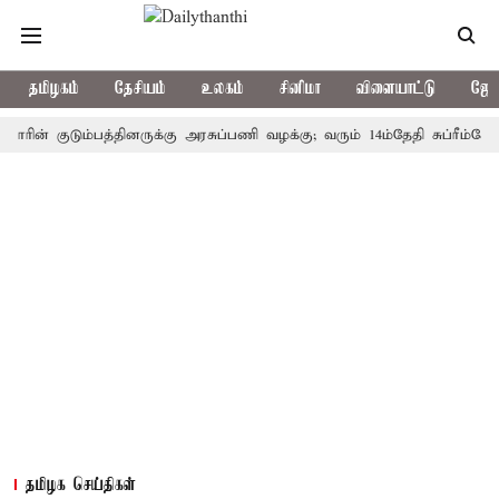
தமிழகம்
தேசியம்
உலகம்
சினிமா
விளையாட்டு
ஜோத
 குடும்பத்தினருக்கு அரசுப்பணி வழக்கு; வரும் 14ம்தேதி சுப்ரீம்கோர்ட்டி
தமிழக செய்திகள்