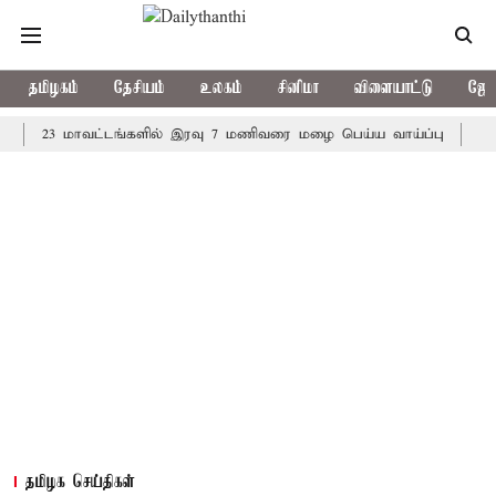
தமிழகம்
தேசியம்
உலகம்
சினிமா
விளையாட்டு
ஜோத
3 மாவட்டங்களில் இரவு 7 மணிவரை மழை பெய்ய வாய்ப்பு
கொரிய பே
தமிழக செய்திகள்