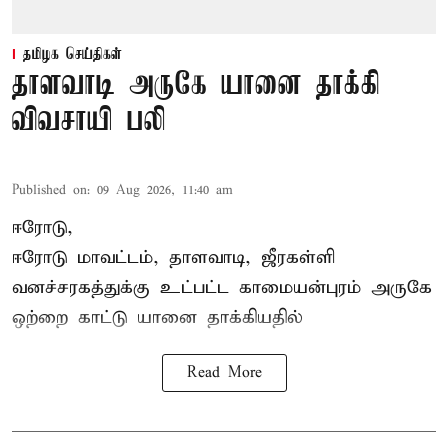
தமிழக செய்திகள்
தாளவாடி அருகே யானை தாக்கி
விவசாயி பலி
Published on
:
09 Aug 2026, 11:40 am
ஈரோடு,
ஈரோடு மாவட்டம்,
தாளவாடி
, ஜீரகள்ளி
வனச்சரகத்துக்கு உட்பட்ட காமையன்புரம் அருகே
ஒற்றை காட்டு
யானை தாக்கி
யதில்
Read More