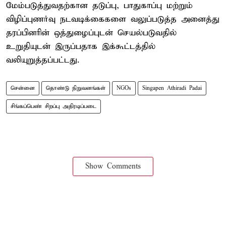
மேம்படுத்துவதற்கான தடுப்பு, பாதுகாப்பு மற்றும்
விழிப்புணர்வு நடவடிக்கைகளை வலுப்படுத்த அனைத்து
தரப்பினரின் ஒத்துழைப்புடன் செயல்படுவதில்
உறுதியுடன் இருப்பதாக இக்கூட்டத்தில்
வலியுறுத்தப்பட்டது.
சென்னை
தொண்டு நிறுவனங்கள்
NGOs
Singapen Athiradi Padai
சிங்கப்பெண் சிறப்பு அதிரடிப்படை
Show Comments