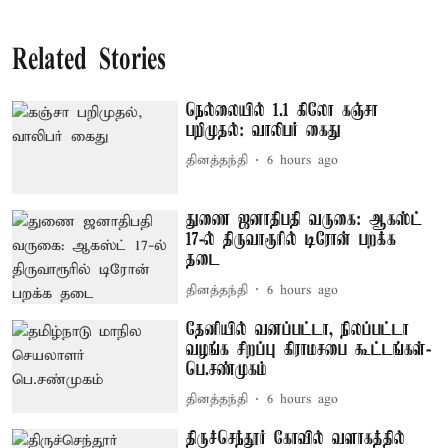
Related Stories
நெல்லையில் 1.1 கிலோ கஞ்சா
பறிமுதல்: வாலிபர் கைது
தினத்தந்தி
6 hours ago
துணை ஜனாதிபதி வருகை: ஆகஸ்ட்
17-ல் திருவாரூரில் டிரோன் பறக்க
தடை
தினத்தந்தி
6 hours ago
தேனியில் வனப்பட்டா, நிலப்பட்டா
வழங்க சிறப்பு கிராமசபை கூட்டங்கள்-
பெ.சண்முகம்
தினத்தந்தி
6 hours ago
திருச்செந்தூர் கோவில் வளாகத்தில்