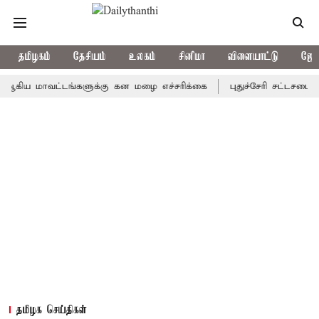
தமிழகம்
தேசியம்
உலகம்
சினிமா
விளையாட்டு
ஜோத
 மாவட்டங்களுக்கு கன மழை எச்சரிக்கை
புதுச்சேரி சட்டசபையில் வர
தமிழக செய்திகள்