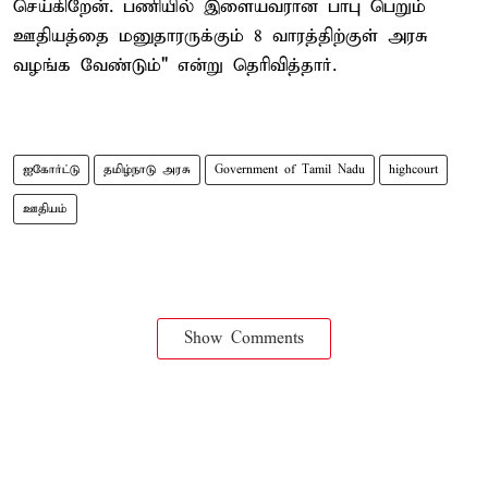
செய்கிறேன். பணியில் இளையவரான பாபு பெறும்
ஊதியத்தை மனுதாரருக்கும் 8 வாரத்திற்குள் அரசு
வழங்க வேண்டும்" என்று தெரிவித்தார்.
ஐகோர்ட்டு
தமிழ்நாடு அரசு
Government of Tamil Nadu
highcourt
ஊதியம்
Show Comments