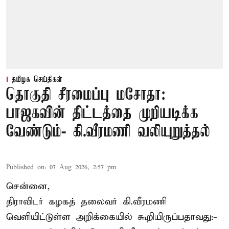
தமிழக செய்திகள்
தொகுதி சீரமைப்பு மசோதா:
பாஜகவின் திட்டத்தை முறியடிக்க
வேண்டும்- கி.வீரமணி வலியுறுத்தல்
Published on
:
07 Aug 2026, 2:57 pm
சென்னை,
திராவிடர் கழகத் தலைவர் கி.வீரமணி
வெளியிட்டுள்ள அறிக்கையில் கூறியிருப்பதாவது:-