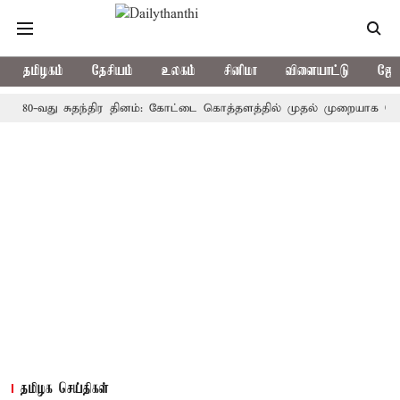
தமிழகம்
தேசியம்
உலகம்
சினிமா
விளையாட்டு
ஜோத
வது சுதந்திர தினம்: கோட்டை கொத்தளத்தில் முதல் முறையாக தேசிய கொடி
தமிழக செய்திகள்