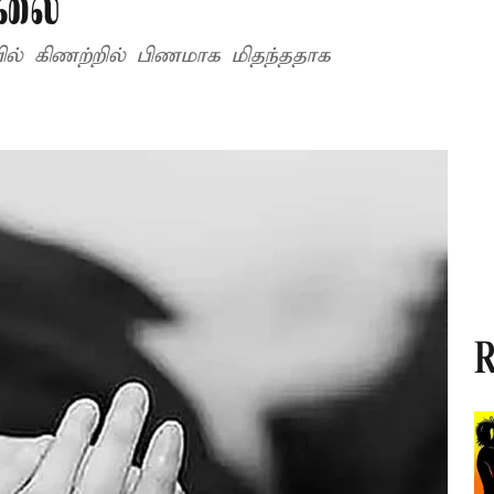
ொலை
யில் கிணற்றில் பிணமாக மிதந்ததாக
R