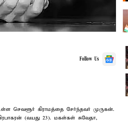
Follow Us
ள்ள செவளூர் கிராமத்தை சேர்ந்தவர் முருகன்.
பாகரன் (வயது 23). மகள்கள் சுவேதா,