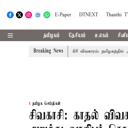
E-Paper
DTNEXT
Thanthi 
தமிழகம்
தேசியம்
உலகம்
சினி
Breaking News
அமைச்சர் விஜய் உரை
காவிரி விவகாரம்: தமிழகத்தில் அனைத்த
தமிழக செய்திகள்
சிவகாசி: காதல் விவக