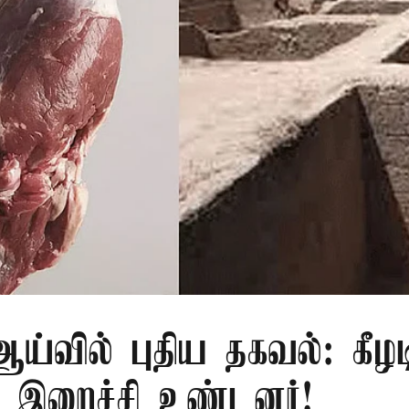
்வில் புதிய தகவல்: கீழட
 இறைச்சி உண்டனர்!