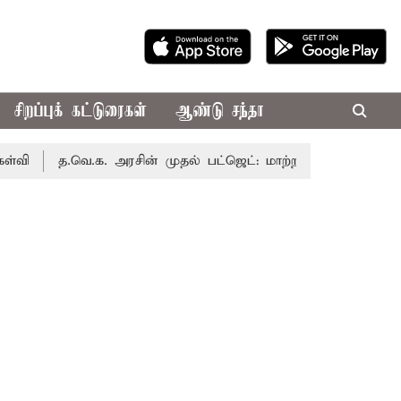
சிறப்புக் கட்டுரைகள்
ஆண்டு சந்தா
த.வெ.க. அரசின் முதல் பட்ஜெட்: மாற்றமா?, தடுமாற்றமா?
சட