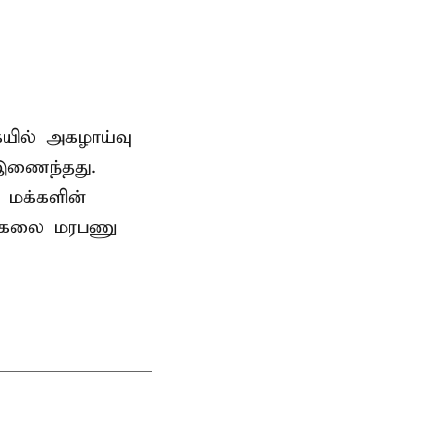
ையில் அகழாய்வு
 இணைந்தது.
 மக்களின்
பல்கலை மரபணு