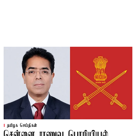
தமிழக செய்திகள்
சென்னை ராணுவ பொறியியல்