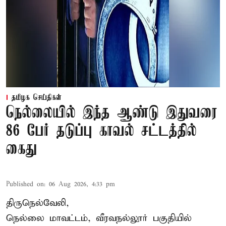
தமிழக செய்திகள்
நெல்லையில் இந்த ஆண்டு இதுவரை
86 பேர் தடுப்பு காவல் சட்டத்தில்
கைது
Published on
:
06 Aug 2026, 4:33 pm
திருநெல்வேலி,
நெல்லை மாவட்டம், வீரவநல்லூர் பகுதியில்