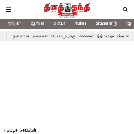
தமிழகம்
தேசியம்
உலகம்
சினிமா
விளையாட்டு
ஜோத
ாள் அமைச்சர் பொன்முடிக்கு சென்னை நீதிமன்றம் பிடிவாராண்ட்
தொல
தமிழக செய்திகள்