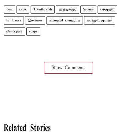
boat
படகு
Thoothukudi
தூத்துக்குடி
Seizure
பறிமுதல்
Sri Lanka
இலங்கை
attempted smuggling
கடத்தல் முயற்சி
சோப்புகள்
soaps
Show Comments
Related Stories