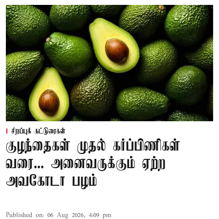
சிறப்புக் கட்டுரைகள்
குழந்தைகள் முதல் கர்ப்பிணிகள்
வரை... அனைவருக்கும் ஏற்ற
அவகோடா பழம்
Published on
:
06 Aug 2026, 4:09 pm