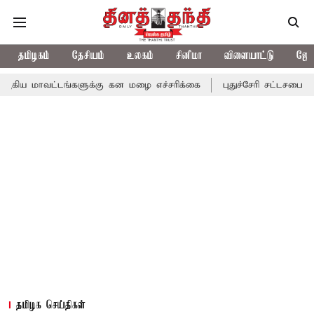
தமிழகம்
தேசியம்
உலகம்
சினிமா
விளையாட்டு
ஜோத
்டங்களுக்கு கன மழை எச்சரிக்கை
புதுச்சேரி சட்டசபையில் வரும் 24
தமிழக செய்திகள்