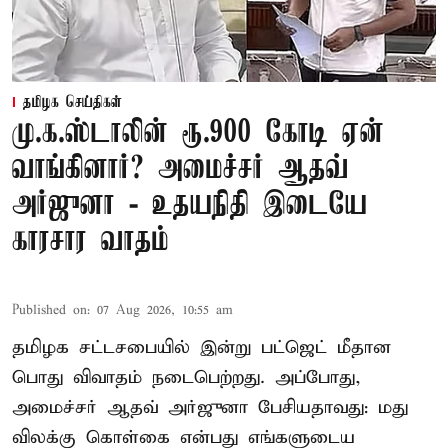
தமிழக செய்திகள்
மு.க.ஸ்டாலின் ரூ.900 கோடி ஏன்
வாங்கினார்? அமைச்சர் ஆதவ்
அர்ஜுனா - உதயநிதி இடையே
காரசார வாதம்
Published on
:
07 Aug 2026, 10:55 am
தமிழக சட்டசபையில் இன்று பட்ஜெட் மீதான
பொது விவாதம் நடைபெற்றது. அப்போது,
அமைச்சர் ஆதவ் அர்ஜுனா பேசியதாவது: மது
விலக்கு கொள்கை என்பது எங்களுடைய