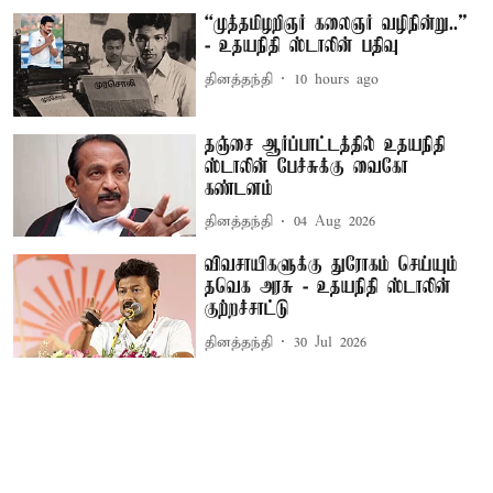
“முத்தமிழறிஞர் கலைஞர் வழிநின்று..”
- உதயநிதி ஸ்டாலின் பதிவு
தினத்தந்தி
10 hours ago
தஞ்சை ஆர்ப்பாட்டத்தில் உதயநிதி
ஸ்டாலின் பேச்சுக்கு வைகோ
கண்டனம்
தினத்தந்தி
04 Aug 2026
விவசாயிகளுக்கு துரோகம் செய்யும்
தவெக அரசு - உதயநிதி ஸ்டாலின்
குற்றச்சாட்டு
தினத்தந்தி
30 Jul 2026