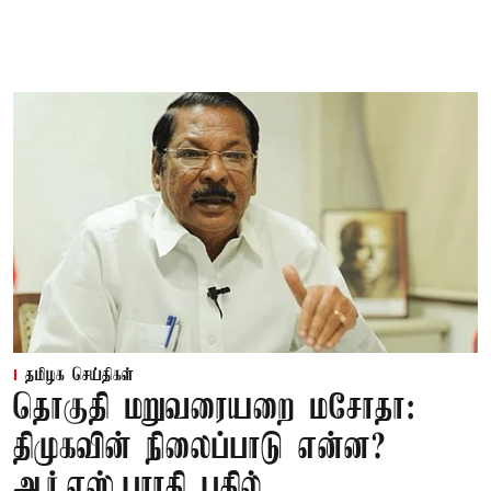
தமிழக செய்திகள்
தொகுதி மறுவரையறை மசோதா:
திமுகவின் நிலைப்பாடு என்ன?
ஆர்.எஸ்.பாரதி பதில்