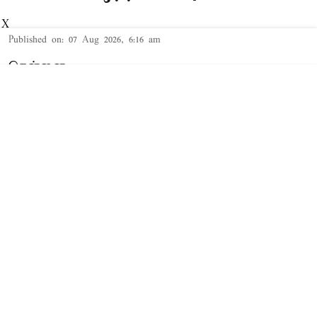
X
Published on
:
07 Aug 2026, 6:16 am
சென்னை,
தமிழக முதல்-அமைச்சர் விஜய் மற்றும் அவரது
மனைவி சங்கீதா தொடர்பான விவாகரத்து வழக்கு
செங்கல்பட்டு கோர்ட்டில் விசாரணையில் உள்ளது.
விவாகரத்து கோரி மனு
த.வெ.க. தலைவரும், தமிழக முதல்-
அமைச்சருமான விஜய்க்கும், அவரது மனைவி
சங்கீதாவுக்கும் இடையே கருத்து வேறுபாடு
ஏற்பட்டதாக கூறப்பட்டநிலையில், சங்கீதா,
விவாகரத்து கோரி செங்கல்பட்டு குடும்ப நல
கோர்ட்டில் மனு தாக்கல் செய்தார்.