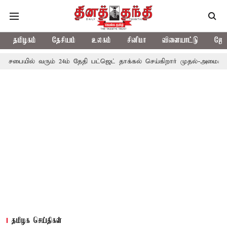
தமிழகம்
தேசியம்
உலகம்
சினிமா
விளையாட்டு
ஜோத
ில் வரும் 24ம் தேதி பட்ஜெட் தாக்கல் செய்கிறார் முதல்-அமைச்சர் ரங்கசா
தமிழக செய்திகள்