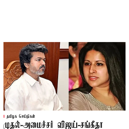
தமிழக செய்திகள்
முதல்-அமைச்சர் விஜய்-சங்கீதா