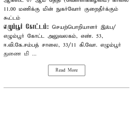
ஆகஸ்ட் 07 ஆம் தேதி (வெள்ளிக்கிழமை) காலை
11.00 மணிக்கு மின் நுகர்வோர் குறைதீர்க்கும்
கூட்டம்
எழும்பூர் கோட்டம்:
செயற்பொறியாளர் இ&ப/
எழும்பூர் கோட்ட அலுவலகம், எண். 53,
ஈ.வி.கே.சம்பத் சாலை, 33/11 கி.வோ. எழும்பூர்
துணை மி ...
Read More