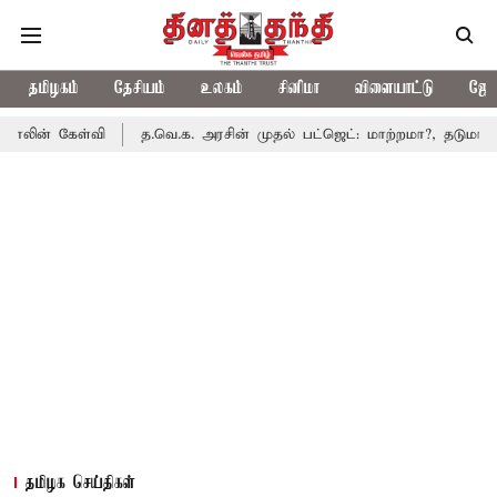
தமிழகம்
தேசியம்
உலகம்
சினிமா
விளையாட்டு
ஜோத
்வி
த.வெ.க. அரசின் முதல் பட்ஜெட்: மாற்றமா?, தடுமாற்றமா?
சட
தமிழக செய்திகள்