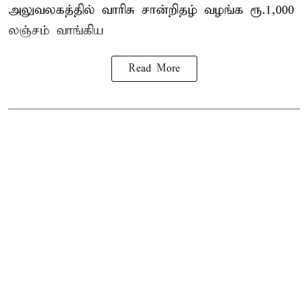
அலுவலகத்தில்
வாரிசு சான்றிதழ்
வழங்க ரூ.1,000
லஞ்சம் வாங்கிய
Read More