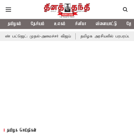
தமிழகம்
தேசியம்
உலகம்
சினிமா
விளையாட்டு
ஜோத
 முதல்-அமைச்சர் விஜய்
தமிழக அரசியலில் பரபரப்பு; அமைச்சர் ஆன
தமிழக செய்திகள்