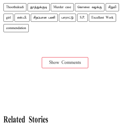
Thoothukudi
தூத்துக்குடி
Murder case
கொலை வழக்கு
சிறுமி
girl
எஸ்.பி.
சிறப்பான பணி
பாராட்டு
S.P.
Excellent Work
commendation
Show Comments
Related Stories