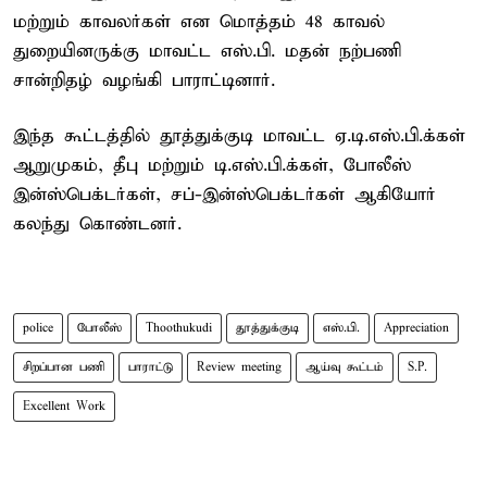
மற்றும் காவலர்கள் என மொத்தம் 48 காவல்
துறையினருக்கு மாவட்ட எஸ்.பி. மதன் நற்பணி
சான்றிதழ் வழங்கி பாராட்டினார்.
இந்த கூட்டத்தில் தூத்துக்குடி மாவட்ட ஏ.டி.எஸ்.பி.க்கள்
ஆறுமுகம், தீபு மற்றும் டி.எஸ்.பி.க்கள், போலீஸ்
இன்ஸ்பெக்டர்கள், சப்-இன்ஸ்பெக்டர்கள் ஆகியோர்
கலந்து கொண்டனர்.
police
போலீஸ்
Thoothukudi
தூத்துக்குடி
எஸ்.பி.
Appreciation
சிறப்பான பணி
பாராட்டு
Review meeting
ஆய்வு கூட்டம்
S.P.
Excellent Work