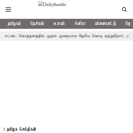
தமிழகம்
தேசியம்
உலகம்
சினிமா
விளையாட்டு
ஜோத
டை கொத்தளத்தில் முதல் முறையாக தேசிய கொடி ஏற்றுகிறார், முதல்-அமைச
தமிழக செய்திகள்