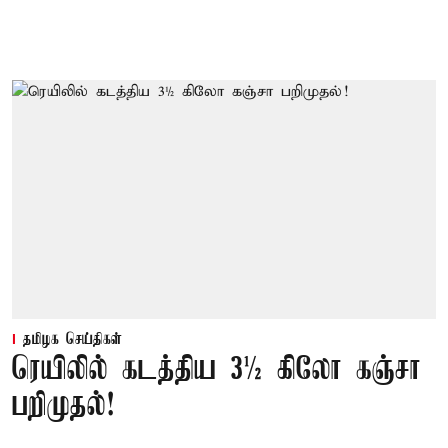
தமிழக செய்திகள்
ரெயிலில் கடத்திய 3½ கிலோ கஞ்சா
பறிமுதல்!