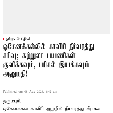
தமிழக செய்திகள்
ஒகேனக்கல்லில் காவிரி நீர்வரத்து
சரிவு; சுற்றுலா பயணிகள்
குளிக்கவும், பரிசல் இயக்கவும்
அனுமதி!
Published on
:
08 Aug 2026, 6:42 am
தருமபுரி,
ஒகேனக்கல் காவிரி ஆற்றில் நீர்வரத்து சீராகக்