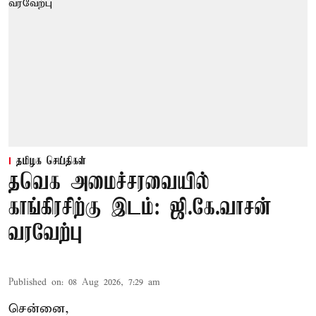
தமிழக செய்திகள்
தவெக அமைச்சரவையில்
காங்கிரசிற்கு இடம்: ஜி.கே.வாசன்
வரவேற்பு
Published on
:
08 Aug 2026, 7:29 am
சென்னை,