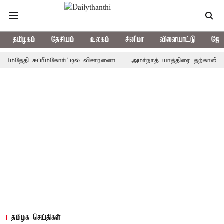
தமிழகம்
தேசியம்
உலகம்
சினிமா
விளையாட்டு
ஜோத
தி சுப்ரீம்கோர்ட்டில் விசாரணை
அமர்நாத் யாத்திரை தற்காலிகமாக நிறு
தமிழக செய்திகள்