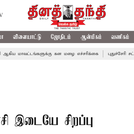
TV
மா
விளையாட்டு
ஜோதிடம்
ஆன்மிகம்
வணிகம்
ாவட்டங்களுக்கு கன மழை எச்சரிக்கை
புதுச்சேரி சட்டசபையி
ாசி இடையே சிறப்பு