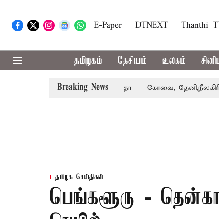
E-Paper
DTNEXT
Thanthi 
தமிழகம்
தேசியம்
உலகம்
சினி
Breaking News
க்கை வாபஸ் பெற்றார் சங்கீதா
கோவை, தேனி,நீலகிரி ஆகிய ம
தமிழக செய்திகள்
பெங்களூரு - தென்க