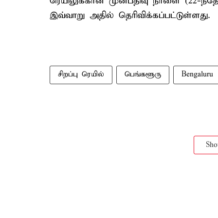
ரெயிலுக்கான முன்பதிவு நாளை (22-ந்த
இவ்வாறு அதில் தெரிவிக்கப்பட்டுள்ளது.
சிறப்பு ரெயில்
பெங்களூரு
Bengaluru
Sh