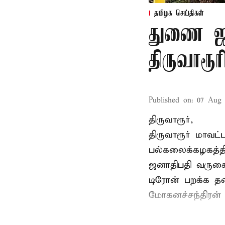
தமிழக செய்திகள்
துணை ஜன
திருவாரூ
Published on
:
07 Aug 
திருவாரூர்,
திருவாரூர் மாவட்
பல்கலைக்கழகத்த
ஜனாதிபதி வருகைத
டிரோன் பறக்க தடை
மோகனச்சந்திரன் வ