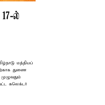
17-ல்
ிழ்நாடு மத்தியப்
தற்காக துணை
முழுவதும்
வட்ட கலெக்டர்