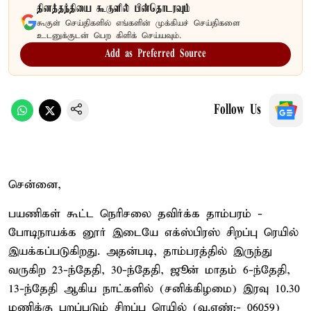
தினத்தந்தியை கூகுளில் பின்தொடரவும்
கூகுள் செய்திகளில் எங்களின் முக்கியச் செய்திகளை
உடனுக்குடன் பெற கிளிக் செய்யவும்.
Add as Preferred Source
Follow Us
சென்னை,
பயணிகள் கூட்ட நெரிசலை தவிர்க்க தாம்பரம் -
போடிநாயக்க னூர் இடையே எக்ஸ்பிரஸ் சிறப்பு ரெயில்
இயக்கப்படுகிறது. அதன்படி, தாம்பரத்தில் இருந்து
வருகிற 23-ந்தேதி, 30-ந்தேதி, ஜூன் மாதம் 6-ந்தேதி,
13-ந்தேதி ஆகிய நாட்களில் (சனிக்கிழமை) இரவு 10.30
மணிக்கு புறப்படும் சிறப்பு ரெயில் (வ.எண்:- 06059)