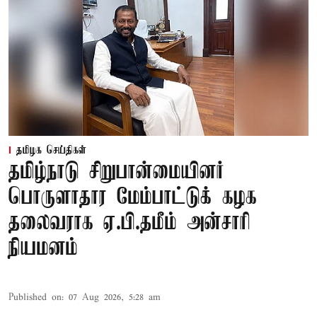
தமிழக செய்திகள்
தமிழ்நாடு சிறுபான்மையினர்
பொருளாதார மேம்பாட்டுக் கழக
தலைவராக ஏ.பி.தமீம் அன்சாரி
நியமனம்
Published on
:
07 Aug 2026, 5:28 am