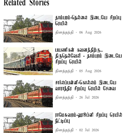
Related Stories
தாம்பரம்-நெல்லை இடையே சிறப்பு
ரெயில்
தினத்தந்தி
06 Aug 2026
பயணிகள் கவனத்திற்கு..
திருநெல்வேலி - தாம்பரம் இடையே
சிறப்பு ரெயில்
தினத்தந்தி
05 Aug 2026
சார்லப்பள்ளி-கொல்லம் இடையே
வாராந்திர சிறப்பு ரெயில் சேவை
தினத்தந்தி
26 Jul 2026
ராமேசுவரம்-ஹூப்ளி சிறப்பு ரெயில்
நீட்டிப்பு
தினத்தந்தி
02 Jul 2026