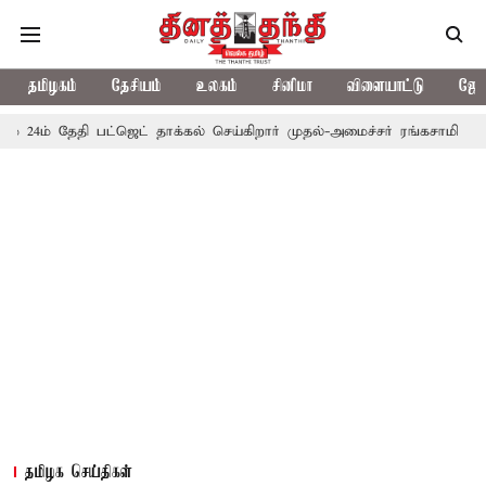
தமிழகம்
தேசியம்
உலகம்
சினிமா
விளையாட்டு
ஜோத
தி பட்ஜெட் தாக்கல் செய்கிறார் முதல்-அமைச்சர் ரங்கசாமி
எதிர்க்கட
தமிழக செய்திகள்