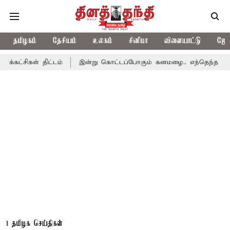
தமிழகம்
தேசியம்
உலகம்
சினிமா
விளையாட்டு
ஜோத
 திட்டம்
இன்று கொட்டப்போகும் கனமழை.. எந்தெந்த மாவட்டங்களில்
தமிழக செய்திகள்