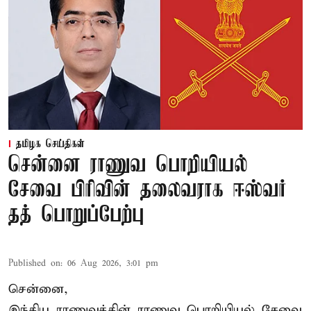
தமிழக செய்திகள்
சென்னை ராணுவ பொறியியல்
சேவை பிரிவின் தலைவராக ஈஸ்வர்
தத் பொறுப்பேற்பு
Published on
:
06 Aug 2026, 3:01 pm
சென்னை,
இந்திய ராணுவத்தின் ராணுவ பொறியியல் சேவை