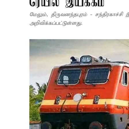
ரெயில் இயக்கம்
மேலும், திருவனந்தபுரம் - சந்திரகாச்ச
அறிவிக்கப்பட்டுள்ளது.