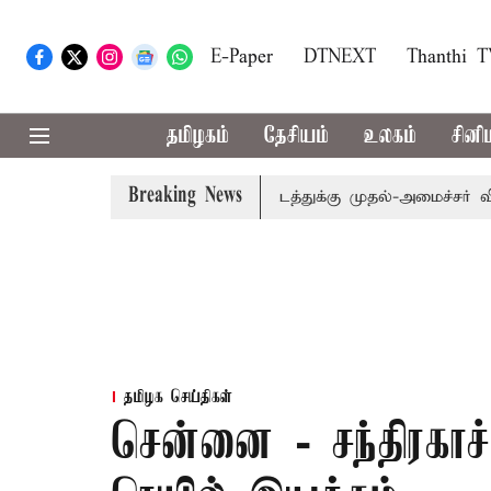
E-Paper
DTNEXT
Thanthi 
தமிழகம்
தேசியம்
உலகம்
சினி
Breaking News
வகாரம்: எம்.பி.க்கள் கூட்டத்துக்கு முதல்-அமைச்சர் விஜய் அழ
தமிழக செய்திகள்
சென்னை - சந்திரகாச