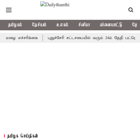
தமிழகம்
தேசியம்
உலகம்
சினிமா
விளையாட்டு
ஜோத
 எச்சரிக்கை
புதுச்சேரி சட்டசபையில் வரும் 24ம் தேதி பட்ஜெட் தாக்க
தமிழக செய்திகள்