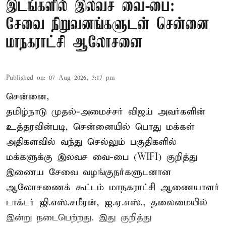
இடங்களில் இலவச வை-பை:
சேவை நிறுவனங்களுடன் சென்னை
மாநகராட்சி ஆலோசனை
Published on
:
07 Aug 2026, 3:17 pm
சென்னை,
தமிழ்நாடு முதல்-அமைச்சர் விஜய் அவர்களின்
உத்தரவின்படி, சென்னையில் பொது மக்கள்
அதிகளவில் வந்து செல்லும் பகுதிகளில்
மக்களுக்கு இலவச வை-பை (WIFI) குறித்து
இணைய சேவை வழங்குநர்களுடனான
ஆலோசணைக் கூட்டம் மாநகராட்சி ஆணையாளர்
டாக்டர் ஜி.எஸ்.சமீரன், ஐ.ஏ.எஸ்., தலைமையில்
இன்று நடைபெற்றது. இது குறித்து