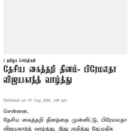
தமிழக செய்திகள்
தேசிய கைத்தறி தினம்- பிரேமலதா
விஜயகாந்த் வாழ்த்து
Published on
:
07 Aug 2026, 3:08 pm
சென்னை,
தேசிய கைத்தறி தினத்தை
முன்னிட்டு, பிரேமலதா
விஜயகாந்த் வாழ்த்து. இது குறித்து தேமுதிக