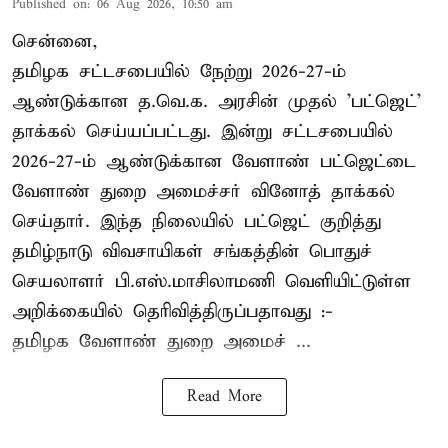
Published on
:
06 Aug 2026, 10:50 am
சென்னை,
தமிழக சட்டசபையில் நேற்று 2026-27-ம்
ஆண்டுக்கான த.வெ.க. அரசின் முதல் 'பட்ஜெட்'
தாக்கல் செய்யப்பட்டது. இன்று சட்டசபையில்
2026-27-ம் ஆண்டுக்கான வேளாண் பட்ஜெட்டை
வேளாண் துறை அமைச்சர் வினோத் தாக்கல்
செய்தார். இந்த நிலையில் பட்ஜெட் குறித்து
தமிழ்நாடு விவசாயிகள் சங்கத்தின் பொதுச்
செயலாளர் பி.எஸ்.மாசிலாமணி வெளியிட்டுள்ள
அறிக்கையில் தெரிவித்திருப்பதாவது :-
தமிழக வேளாண் துறை அமைச் ...
Read More