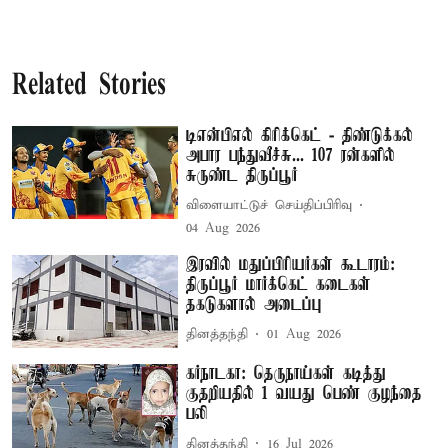
Related Stories
டிஎன்பிஎல் கிரிக்கெட் - திண்டுக்கல்
அபார பந்துவீச்சு... 107 ரன்களில்
சுருண்ட திருப்பூர்
விளையாட்டுச் செய்திப்பிரிவு
04 Aug 2026
இரவில் மதுப்பிரியர்கள் கூடாரம்:
திருப்பூர் மார்க்கெட் கடைகள்
தகடுகளால் அடைப்பு
தினத்தந்தி
01 Aug 2026
கர்நாடகா: தெருநாய்கள் கடித்து
குதறியதில் 1 வயது பெண் குழந்தை
பலி
தினத்தந்தி
16 Jul 2026