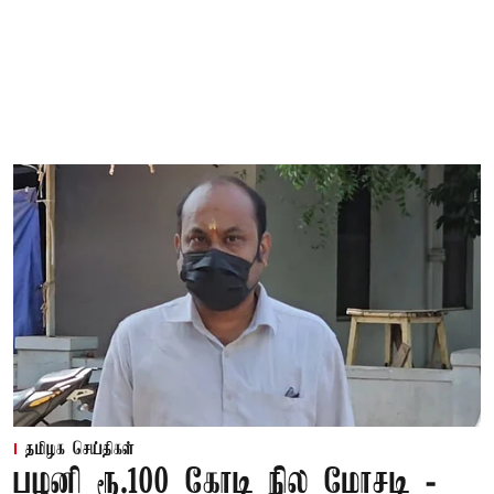
தமிழக செய்திகள்
பழனி ரூ.100 கோடி நில மோசடி -