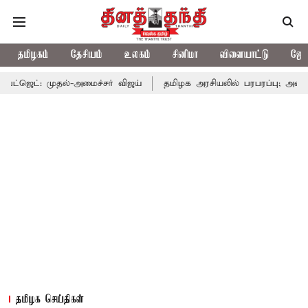
தமிழகம்
தேசியம்
உலகம்
சினிமா
விளையாட்டு
ஜோத
ல்-அமைச்சர் விஜய்
தமிழக அரசியலில் பரபரப்பு; அமைச்சர் ஆனந்த் 
தமிழக செய்திகள்