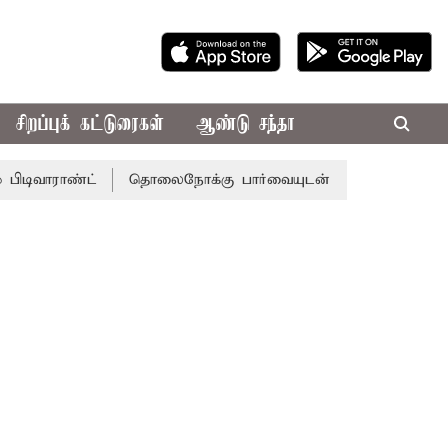
சிறப்புக் கட்டுரைகள்
ஆண்டு சந்தா
ண்ட்
தொலைநோக்கு பார்வையுடன் கூடிய வேளாண் பட்ஜெட்: 