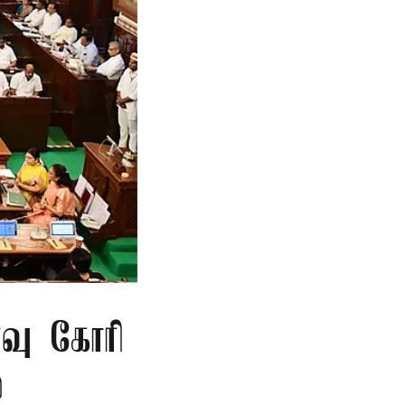
்வு கோரி
்