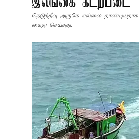
இலங்கை கடற்படை
நெடுந்தீவு அருகே எல்லை தாண்டியதா
கைது செய்தது.