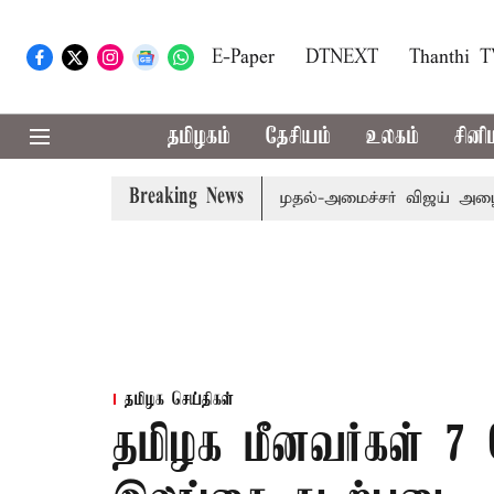
E-Paper
DTNEXT
Thanthi 
தமிழகம்
தேசியம்
உலகம்
சினி
Breaking News
்.பி.க்கள் கூட்டத்துக்கு முதல்-அமைச்சர் விஜய் அழைப்பு
ம
தமிழக செய்திகள்
தமிழக மீனவர்கள் 7