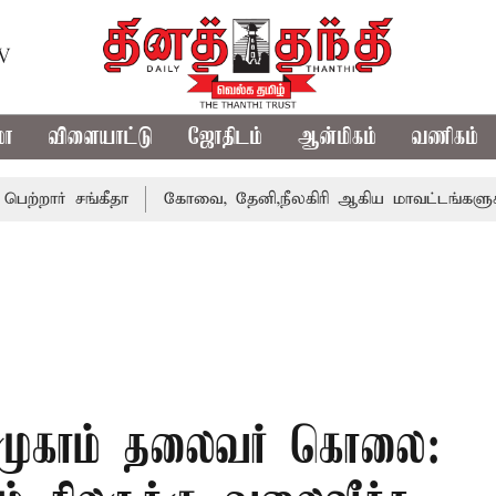
TV
மா
விளையாட்டு
ஜோதிடம்
ஆன்மிகம்
வணிகம்
சங்கீதா
கோவை, தேனி,நீலகிரி ஆகிய மாவட்டங்களுக்கு கன ம
 முகாம் தலைவர் கொலை: