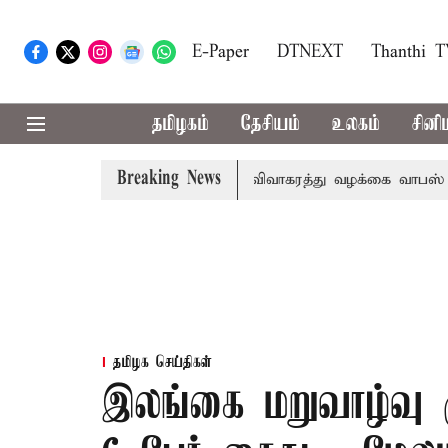
E-Paper
DTNEXT
Thanthi 
தமிழகம்
தேசியம்
உலகம்
சினி
Breaking News
வைப்பு
விஜயிடமிருந்து விவாகரத்து வழக்கை வாபஸ் பெற்றார் 
தமிழக செய்திகள்
இலங்கை மறுவாழ்வு