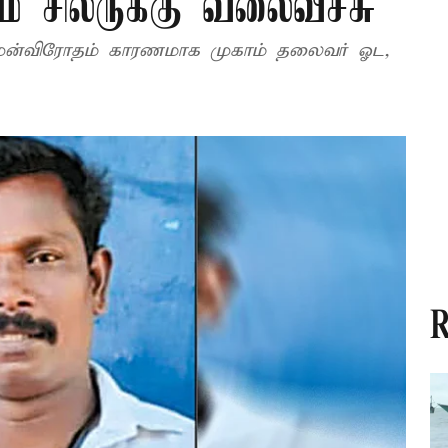
் சிலருக்கு வலைவீச்சு
 முன்விரோதம் காரணமாக முகாம் தலைவர் ஓட,
R