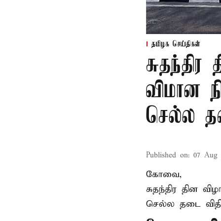
தமிழக செய்திகள்
சுதந்தி
விமான ந
செல்ல 
Published on
:
07 Aug 
கோவை,
சுதந்திர தின வ
செல்ல தடை விதிக