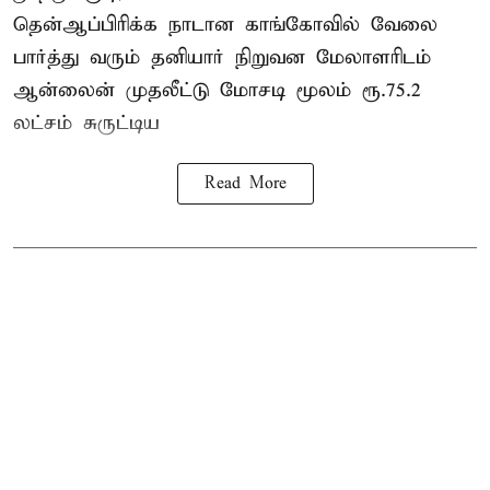
தென்ஆப்பிரிக்க நாடான
காங்கோ
வில் வேலை
பார்த்து வரும் தனியார் நிறுவன மேலாளரிடம்
ஆன்லைன் முதலீட்டு மோசடி மூலம் ரூ.75.2
லட்சம் சுருட்டிய
Read More