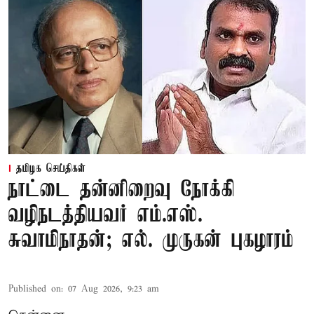
தமிழக செய்திகள்
நாட்டை தன்னிறைவு நோக்கி
வழிநடத்தியவர் எம்.எஸ்.
சுவாமிநாதன்; எல். முருகன் புகழாரம்
Published on
:
07 Aug 2026, 9:23 am