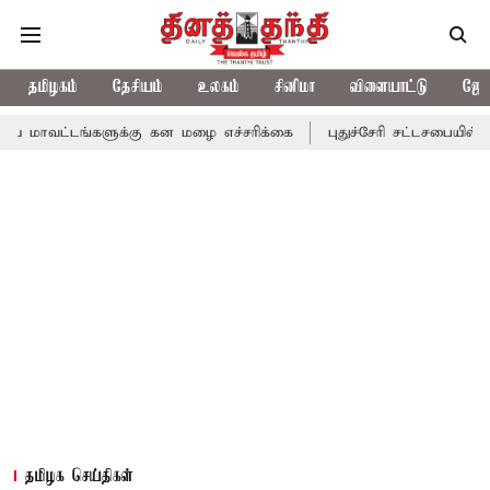
தமிழகம்
தேசியம்
உலகம்
சினிமா
விளையாட்டு
ஜோத
ங்களுக்கு கன மழை எச்சரிக்கை
புதுச்சேரி சட்டசபையில் வரும் 24ம்
தமிழக செய்திகள்