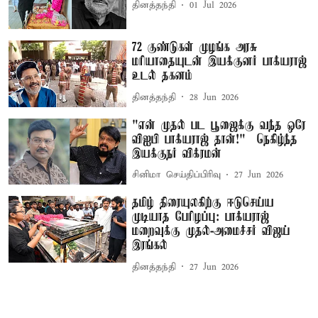
தினத்தந்தி
01 Jul 2026
72 குண்டுகள் முழங்க அரசு
மரியாதையுடன் இயக்குனர் பாக்யராஜ்
உடல் தகனம்
தினத்தந்தி
28 Jun 2026
"என் முதல் பட பூஜைக்கு வந்த ஒரே
விஐபி பாக்யராஜ் தான்!" – நெகிழ்ந்த
இயக்குநர் விக்ரமன்
சினிமா செய்திப்பிரிவு
27 Jun 2026
தமிழ் திரையுலகிற்கு ஈடுசெய்ய
முடியாத பேரிழப்பு: பாக்யராஜ்
மறைவுக்கு முதல்-அமைச்சர் விஜய்
இரங்கல்
தினத்தந்தி
27 Jun 2026