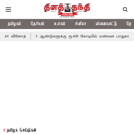
தமிழகம்
தேசியம்
உலகம்
சினிமா
விளையாட்டு
ஜோத
்
5 ஆண்டுகளுக்கு ரூ.600 கோடியில் மண்வள பாதுகாப்பு இயக்கம்
தமிழக செய்திகள்