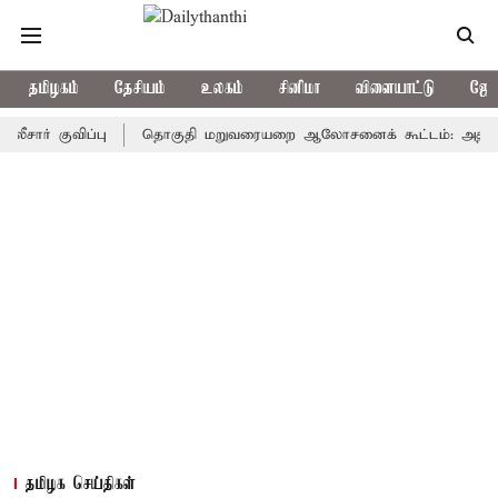
தமிழகம்
தேசியம்
உலகம்
சினிமா
விளையாட்டு
ஜோத
ுவிப்பு
தொகுதி மறுவரையறை ஆலோசனைக் கூட்டம்: அதிமுக எம்பிக்
தமிழக செய்திகள்