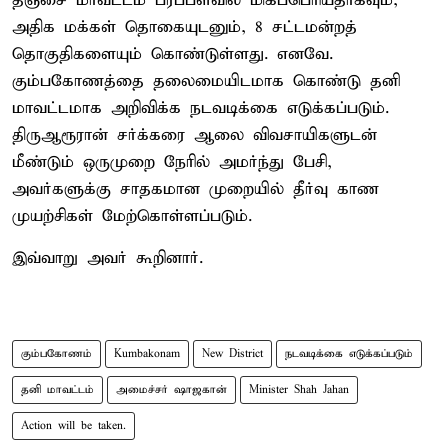
தஞ்சை மாவட்டம் பரப்பளவில் மிகப்பெரியதாகவும்,
அதிக மக்கள் தொகையுடனும், 8 சட்டமன்றத்
தொகுதிகளையும் கொண்டுள்ளது. எனவே.
கும்பகோணத்தை தலைமையிடமாக கொண்டு தனி
மாவட்டமாக அறிவிக்க நடவடிக்கை எடுக்கப்படும்.
திருஆரூரான் சர்க்கரை ஆலை விவசாயிகளுடன்
மீண்டும் ஒருமுறை நேரில் அமர்ந்து பேசி,
அவர்களுக்கு சாதகமான முறையில் தீர்வு காண
முயற்சிகள் மேற்கொள்ளப்படும்.
இவ்வாறு அவர் கூறினார்.
கும்பகோணம்
Kumbakonam
New District
நடவடிக்கை எடுக்கப்படும்
தனி மாவட்டம்
அமைச்சர் ஷாஜகான்
Minister Shah Jahan
Action will be taken.