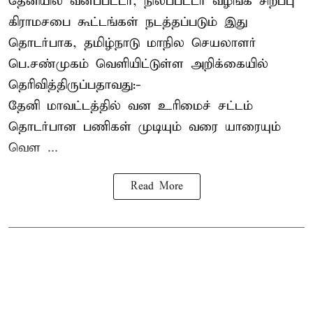
தேனியில் வனப்பட்டா, நிலப்பட்டா வழங்க சிறப்பு
கிராமசபை கூட்டங்கள் நடத்தப்படும் இது
தொடர்பாக, தமிழ்நாடு மாநில செயலாளர்
பெ.சண்முகம்
வெளியிட்டுள்ள அறிக்கையில்
தெரிவித்திருப்பதாவது:-
தேனி மாவட்டத்தில் வன உரிமைச் சட்டம்
தொடர்பான பணிகள் முடியும் வரை யாரையும்
வெள ...
Read More