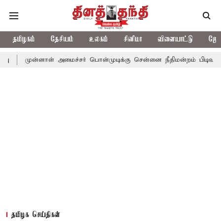
தமிழகம்
தேசியம்
உலகம்
சினிமா
விளையாட்டு
ஜோத
னாள் அமைச்சர் பொன்முடிக்கு சென்னை நீதிமன்றம் பிடிவாராண்ட்
தொ
தமிழக செய்திகள்