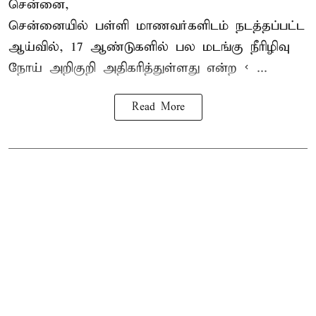
சென்னை,
சென்னை
யில் பள்ளி மாணவர்களிடம் நடத்தப்பட்ட
ஆய்வில், 17 ஆண்டுகளில் பல மடங்கு
நீரிழிவு
நோய்
அறிகுறி அதிகரித்துள்ளது என்ற < ...
Read More