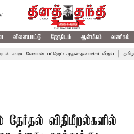
TV
மா
விளையாட்டு
ஜோதிடம்
ஆன்மிகம்
வணிகம்
ிய வேளாண் பட்ஜெட்: முதல்-அமைச்சர் விஜய்
தமிழக அரசிய
தேர்தல் விதிமீறல்களில்