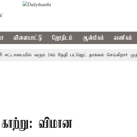
TV
மா
விளையாட்டு
ஜோதிடம்
ஆன்மிகம்
வணிகம்
ட்டசபையில் வரும் 24ம் தேதி பட்ஜெட் தாக்கல் செய்கிறார் முதல்-அ
காற்று: விமான