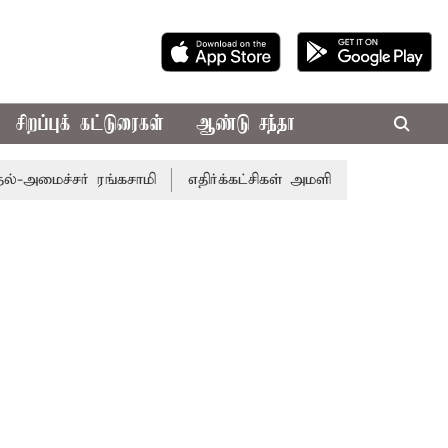
சிறப்புக் கட்டுரைகள்
ஆண்டு சந்தா
மைச்சர் ரங்கசாமி
எதிர்க்கட்சிகள் அமளி: நாடாளுமன்ற இரு 