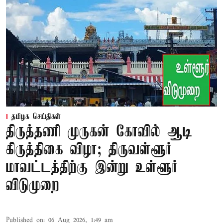
தமிழக செய்திகள்
திருத்தணி முருகன் கோவில் ஆடி
கிருத்திகை விழா; திருவள்ளூர்
மாவட்டத்திற்கு இன்று உள்ளூர்
விடுமுறை
Published on
:
06 Aug 2026, 1:49 am