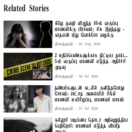
Related Stories
கீழே தவறி விழுந்த 10-ம் வகுப்பு
மாணவிக்கு பிரசவம்; சிசு இறந்தது -
காதலன் மீது போக்சோ வழக்கு
தினத்தந்தி
04 Aug 2026
2 மதிப்பெண்களுக்காக திட்டிய தாய்...
5-ம் வகுப்பு மாணவி எடுத்த அதிர்ச்சி
முடிவு
தினத்தந்தி
30 Jul 2026
நண்பர்களுடன் கடலில் குளித்தபோது
சோகம்: ராட்சத அலையில் சிக்கி
மாணவி உயிரிழப்பு, மாணவர் மாயம்
தினத்தந்தி
25 Jul 2026
கல்லூரி படிப்பை தொடர அறிவுறுத்திய
பெற்றோர்: மாணவர் எடுத்த விபரீத