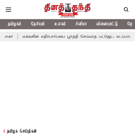
தமிழகம்
தேசியம்
உலகம்
சினிமா
விளையாட்டு
ஜோத
மக்களின் எதிர்பார்ப்பை பூர்த்தி செய்யாத பட்ஜெட்; எடப்பாடி பழனிசாமி
தமிழக செய்திகள்