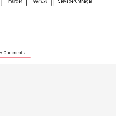
murder
கொலை
Selvaperunthagai
w Comments