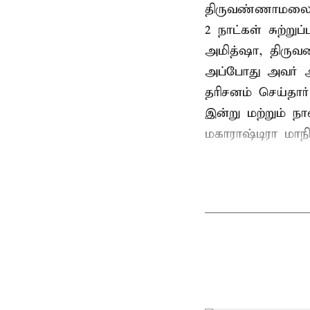
திருவண்ணாமலை
2 நாட்கள் சுற்
அமித்ஷா, திரு
அப்போது அவர் 
தரிசனம் செய்தார
இன்று மற்றும் ந
மகாராஷ்டிரா மாநில