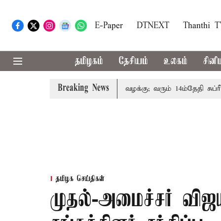
E-Paper
DTNEXT
Thanthi 
தமிழகம்
தேசியம்
உலகம்
சினி
Breaking News
 குடும்பத்தினருக்கு அரசுப்பணி வழக்கு; வரும் 14ம்தேதி சுப்ரீம்க
தமிழக செய்திகள்
முதல்-அமைச்சர் வி