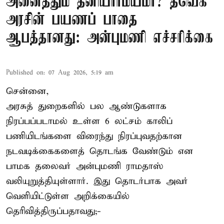
அனைத்தும் தனியார்மயமா? தவெக
அரசின் பயணப் பாதை
ஆபத்தானது: அன்புமணி எச்சரிக்கை
Published on
:
07 Aug 2026, 5:19 am
சென்னை,
அரசுத் துறைகளில் பல ஆண்டுகளாக
நிரப்பப்படாமல் உள்ள 6 லட்சம் காலிப்
பணியிடங்களை விரைந்து நிரப்புவதற்கான
நடவடிக்கைகளைத் தொடங்க வேண்டும் என
பாமக தலைவர் அன்புமணி ராமதாஸ்
வலியுறுத்தியுள்ளார். இது தொடர்பாக அவர்
வெளியிட்டுள்ள அறிக்கையில்
தெரிவித்திருப்பதாவது;-