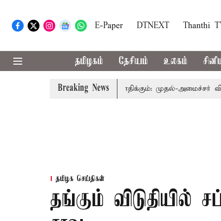
E-Paper
DTNEXT
Thanthi 
தமிழகம்
தேசியம்
உலகம்
சினி
Breaking News
்துவத்தை தொகுதி மறுவரையறை பாதிக்கும்: முதல்-அமைச்சர் விஜய்
தமிழக செய்திகள்
தங்கும் விடுதியில் சப