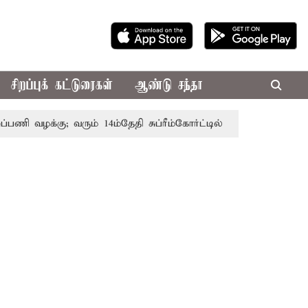
சிறப்புக் கட்டுரைகள்
ஆண்டு சந்தா
ி வழக்கு; வரும் 14ம்தேதி சுப்ரீம்கோர்ட்டில் விசாரணை
அமர்நா