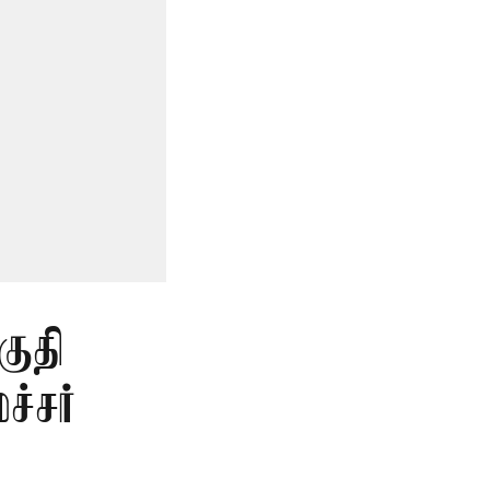
குதி
்சர்