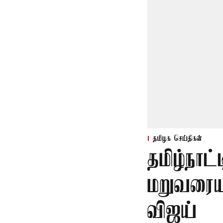
தமிழக செய்திகள்
தமிழ்நாட்
மறுவரையற
விஜய்