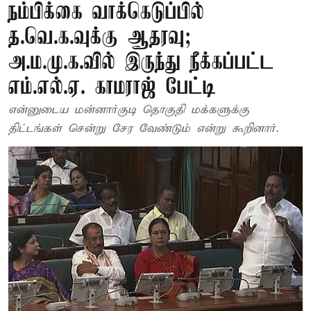
நம்பிக்கை வாக்கெடுப்பில்
த.வெ.க.வுக்கு ஆதரவு;
அ.ம.மு.க.வில் இருந்து நீக்கப்பட்ட
எம்.எல்.ஏ. காமராஜ் பேட்டி
என்னுடைய மன்னார்குடி தொகுதி மக்களுக்கு
திட்டங்கள் சென்று சேர வேண்டும் என்று கூறினார்.