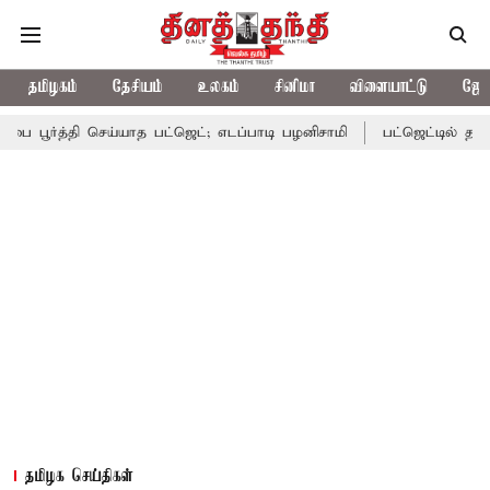
தமிழகம்
தேசியம்
உலகம்
சினிமா
விளையாட்டு
ஜோத
தி செய்யாத பட்ஜெட்; எடப்பாடி பழனிசாமி
பட்ஜெட்டில் தவெக அரசின் வ
தமிழக செய்திகள்