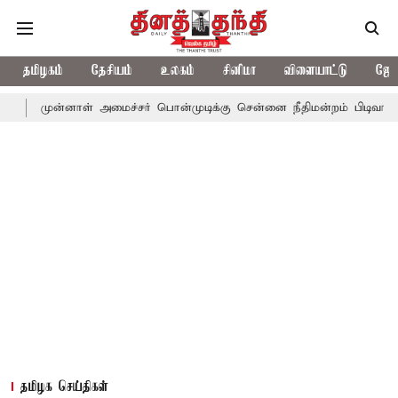
தமிழகம்
தேசியம்
உலகம்
சினிமா
விளையாட்டு
ஜோத
னாள் அமைச்சர் பொன்முடிக்கு சென்னை நீதிமன்றம் பிடிவாராண்ட்
தொ
தமிழக செய்திகள்