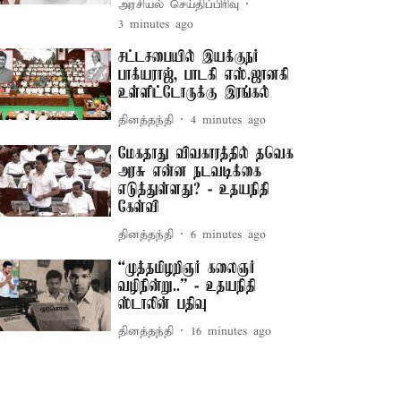
அரசியல் செய்திப்பிரிவு
3 minutes ago
சட்டசபையில் இயக்குநர்
பாக்யராஜ், பாடகி எஸ்.ஜானகி
உள்ளிட்டோருக்கு இரங்கல்
தினத்தந்தி
4 minutes ago
மேகதாது விவகாரத்தில் தவெக
அரசு என்ன நடவடிக்கை
எடுத்துள்ளது? - உதயநிதி
கேள்வி
தினத்தந்தி
6 minutes ago
“முத்தமிழறிஞர் கலைஞர்
வழிநின்று..” - உதயநிதி
ஸ்டாலின் பதிவு
தினத்தந்தி
16 minutes ago