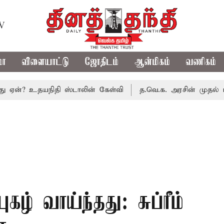
TV
மா
விளையாட்டு
ஜோதிடம்
ஆன்மிகம்
வணிகம்
 உதயநிதி ஸ்டாலின் கேள்வி
த.வெ.க. அரசின் முதல் பட்ஜெட்: 
ுகழ் வாய்ந்தது: சுப்ரீம்