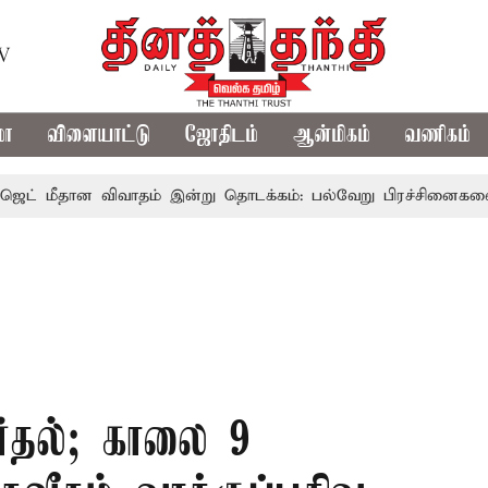
TV
மா
விளையாட்டு
ஜோதிடம்
ஆன்மிகம்
வணிகம்
ான விவாதம் இன்று தொடக்கம்: பல்வேறு பிரச்சினைகளை எழுப்ப எதி
்தல்; காலை 9