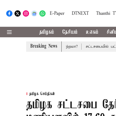
E-Paper
DTNEXT
Thanthi 
தமிழகம்
தேசியம்
உலகம்
சினி
Breaking News
 பட்ஜெட்: மாற்றமா?, தடுமாற்றமா?
சட்டசபையில் பட்ஜெட் மீத
தமிழக செய்திகள்
தமிழக சட்டசபை தேர