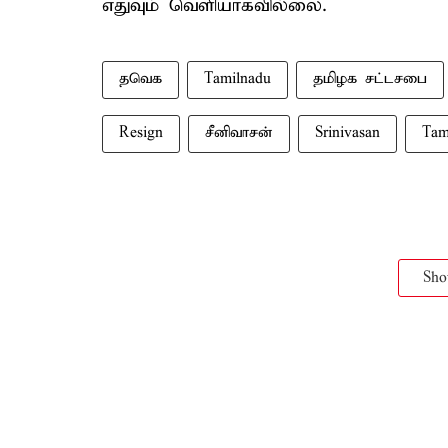
எதுவும் வெளியாகவில்லை.
தவெக
Tamilnadu
தமிழக சட்டசபை
Resign
சீனிவாசன்
Srinivasan
Tam
Sh