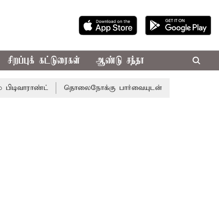
சிறப்புக் கட்டுரைகள்
ஆண்டு சந்தா
ாண்ட்
தொலைநோக்கு பார்வையுடன் கூடிய வேளாண் பட்ஜெட்: 