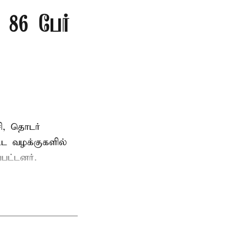
86 பேர்
ி, தொடர்
ட்ட வழக்குகளில்
பட்டனர்.