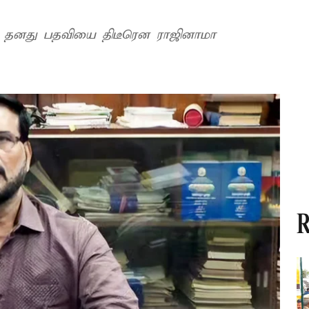
 தனது பதவியை திடீரென ராஜினாமா
R