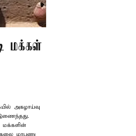
ி மக்கள்
ையில் அகழாய்வு
 இணைந்தது.
 மக்களின்
பல்கலை மரபணு