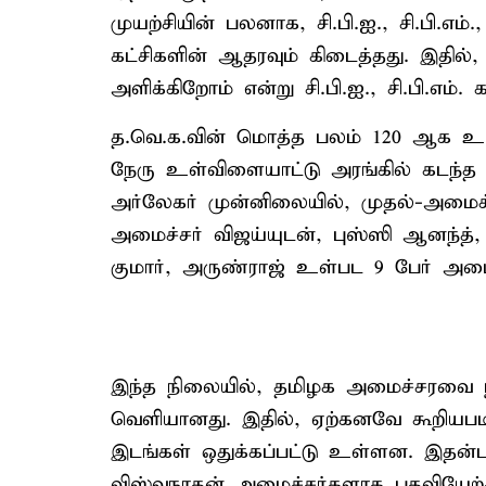
முயற்சியின் பலனாக, சி.பி.ஐ., சி.பி.எம்
கட்சிகளின் ஆதரவும் கிடைத்தது. இதில
அளிக்கிறோம் என்று சி.பி.ஐ., சி.பி.எம்.
த.வெ.க.வின் மொத்த பலம் 120 ஆக உய
நேரு உள்விளையாட்டு அரங்கில் கடந்த 
அர்லேகர் முன்னிலையில், முதல்-அமைச
அமைச்சர் விஜய்யுடன், புஸ்ஸி ஆனந்த்
குமார், அருண்ராஜ் உள்பட 9 பேர் அம
இந்த நிலையில், தமிழக அமைச்சரவை நா
வெளியானது. இதில், ஏற்கனவே கூறியபடி
இடங்கள் ஒதுக்கப்பட்டு உள்ளன. இதன்படி
விஸ்வநாதன் அமைச்சர்களாக பதவியேற