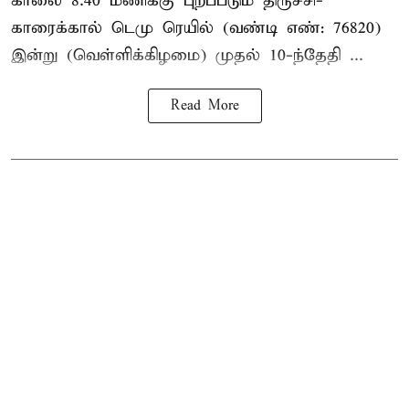
காலை 8.40 மணிக்கு புறப்படும் திருச்சி-
காரைக்கால் டெமு ரெயில் (வண்டி எண்: 76820)
இன்று (வெள்ளிக்கிழமை) முதல் 10-ந்தேதி ...
Read More