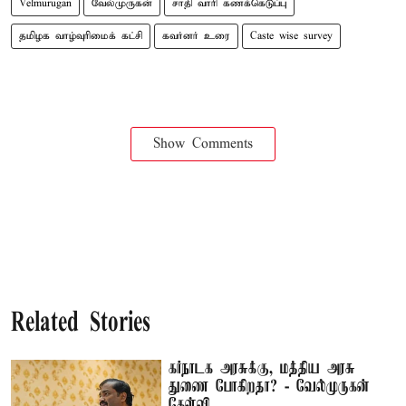
Velmurugan
வேல்முருகன்
சாதி வாரி கணக்கெடுப்பு
தமிழக வாழ்வுரிமைக் கட்சி
கவர்னர் உரை
Caste wise survey
Show Comments
Related Stories
கர்நாடக அரசுக்கு, மத்திய அரசு
துணை போகிறதா? - வேல்முருகன்
கேள்வி