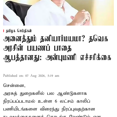
தமிழக செய்திகள்
அனைத்தும் தனியார்மயமா? தவெக
அரசின் பயணப் பாதை
ஆபத்தானது: அன்புமணி எச்சரிக்கை
Published on
:
07 Aug 2026, 5:19 am
சென்னை,
அரசுத் துறைகளில் பல ஆண்டுகளாக
நிரப்பப்படாமல் உள்ள 6 லட்சம் காலிப்
பணியிடங்களை விரைந்து நிரப்புவதற்கான
நடவடிக்கைகளைத் தொடங்க வேண்டும் என