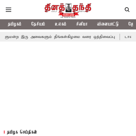
தமிழகம்
தேசியம்
உலகம்
சினிமா
விளையாட்டு
ஜோத
 இரு அவைகளும் திங்கள்கிழமை வரை ஒத்திவைப்பு
டாஸ்மாக் கடைகளில
தமிழக செய்திகள்