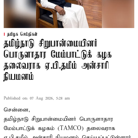
தமிழக செய்திகள்
தமிழ்நாடு சிறுபான்மையினர்
பொருளாதார மேம்பாட்டுக் கழக
தலைவராக ஏ.பி.தமீம் அன்சாரி
நியமனம்
Published on
:
07 Aug 2026, 5:28 am
சென்னை,
தமிழ்நாடு சிறுபான்மையினர் பொருளாதார
மேம்பாட்டுக் கழகம் (TAMCO) தலைவராக
ஏ.பி.தமீம் அன்சாரி நியமனம் செய்யப்பட்டுள்ளார்.